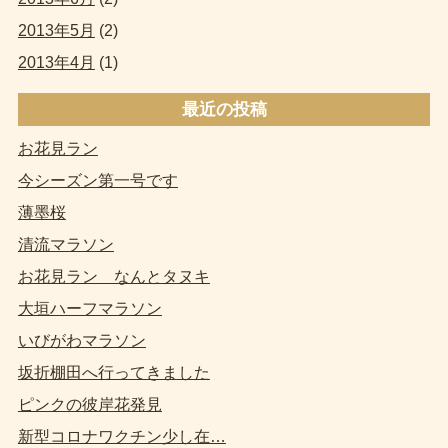
2013年5月
(2)
2013年4月
(1)
最近の投稿
お花見ラン
今シーズン第一号です
薄墨桜
清流マラソン
お花見ラン なんとタヌキ
大垣ハーフマラソン
いびがわマラソン
坂折棚田へ行ってきました
ピンクの彼岸花発見
新型コロナワクチン少し在…