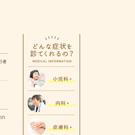
行者
療の