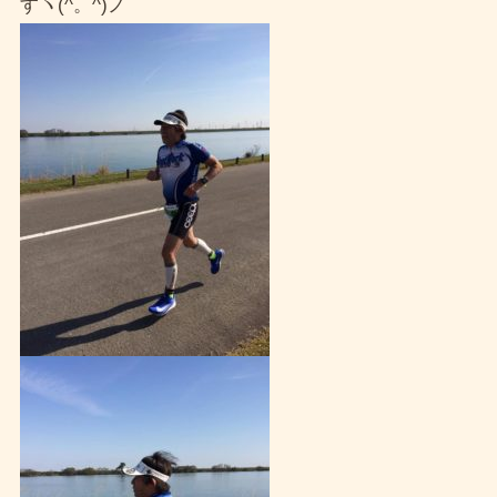
すヽ(^。^)ノ