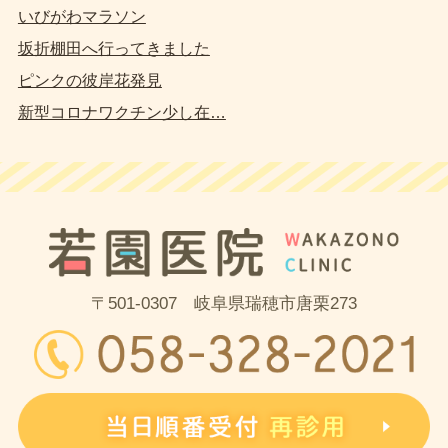
いびがわマラソン
坂折棚田へ行ってきました
ピンクの彼岸花発見
新型コロナワクチン少し在…
〒501-0307 岐阜県瑞穂市唐栗273