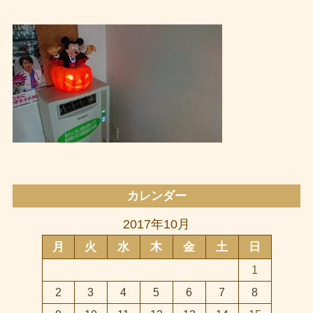
カレンダー
2017年10月
月
火
水
木
金
土
日
1
2
3
4
5
6
7
8