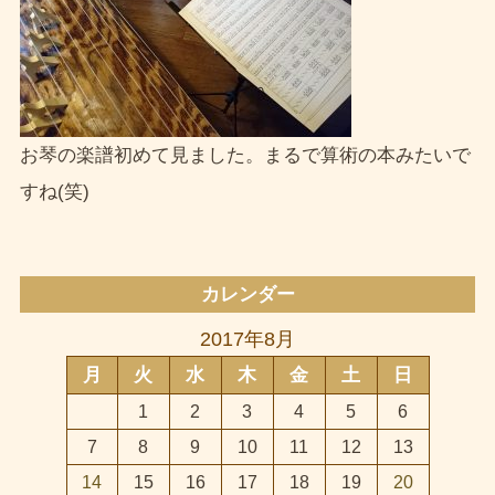
お琴の楽譜初めて見ました。まるで算術の本みたいで
すね(笑)
カレンダー
2017年8月
月
火
水
木
金
土
日
1
2
3
4
5
6
7
8
9
10
11
12
13
14
15
16
17
18
19
20