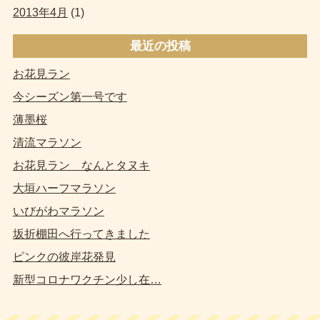
2013年4月
(1)
最近の投稿
お花見ラン
今シーズン第一号です
薄墨桜
清流マラソン
お花見ラン なんとタヌキ
大垣ハーフマラソン
いびがわマラソン
坂折棚田へ行ってきました
ピンクの彼岸花発見
新型コロナワクチン少し在…