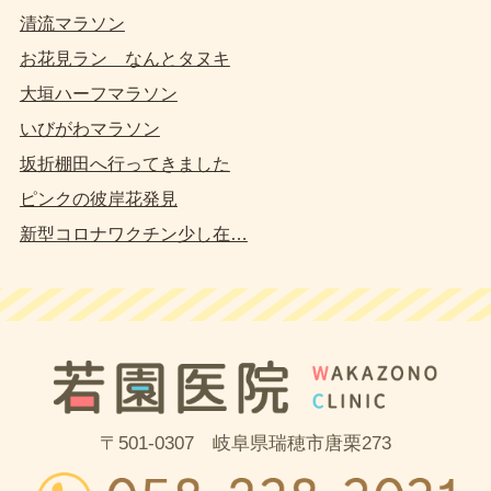
清流マラソン
お花見ラン なんとタヌキ
大垣ハーフマラソン
いびがわマラソン
坂折棚田へ行ってきました
ピンクの彼岸花発見
新型コロナワクチン少し在…
〒501-0307 岐阜県瑞穂市唐栗273